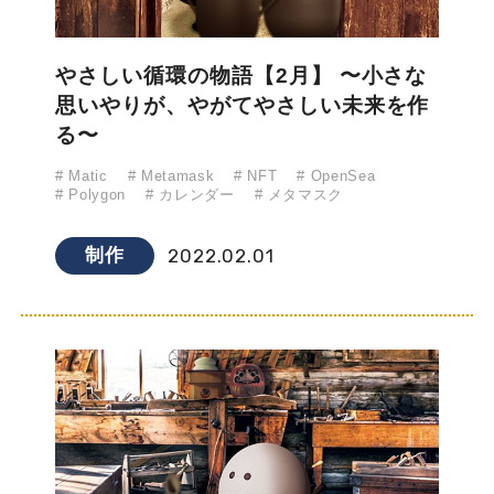
よくあるご質問
制作実績
やさしい循環の物語【2月】 〜小さな
思いやりが、やがてやさしい未来を作
マガジン
る〜
# Matic
# Metamask
# NFT
# OpenSea
会社情報
# Polygon
# カレンダー
# メタマスク
採用情報
制作
2022.02.01
メンバー紹介
お見積もりについて
プライバシーポリシー