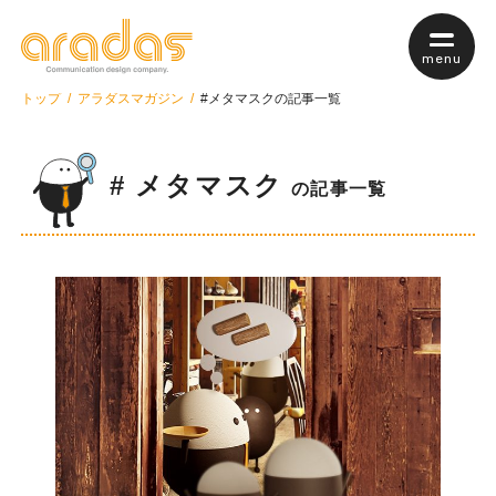
menu
トップ
アラダスマガジン
#メタマスクの記事一覧
# メタマスク
私たちについて
の記事一覧
サービス案内
サービスTop
web制作
webマーケティング
保守・管理について