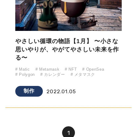
やさしい循環の物語【1月】 〜小さな
思いやりが、やがてやさしい未来を作
る〜
# Matic
# Metamask
# NFT
# OpenSea
# Polygon
# カレンダー
# メタマスク
制作
2022.01.05
1