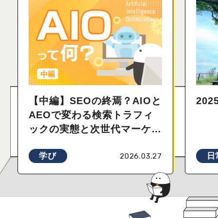
【中編】SEOの終焉？AIOと
20
AEOで変わる検索トラフィ
ックの実態と次世代マーケテ
ィング戦略
学び
日
2026.03.27