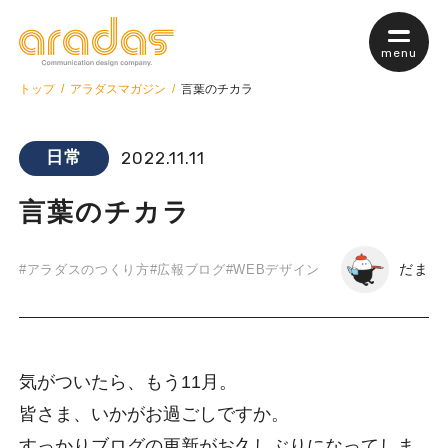
menu
トップ
アラダスマガジン
言葉のチカラ
日常
2022.11.11
私たちについて
言葉のチカラ
サービス案内
だま
#アラダスのつくり方
#広報ブログ
#WEBデザイン
サービスTop
web制作
webマーケティング
気がついたら、もう11月。
保守・管理について
皆さま、いかがお過ごしですか。
すっかりブログの更新がお久しぶりになってしま