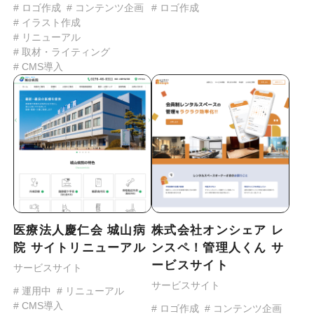
# ロゴ作成
# コンテンツ企画
# ロゴ作成
# イラスト作成
# リニューアル
# 取材・ライティング
# CMS導入
医療法人慶仁会 城山病
株式会社オンシェア レ
院 サイトリニューアル
ンスペ！管理人くん サ
ービスサイト
サービスサイト
サービスサイト
# 運用中
# リニューアル
# CMS導入
# ロゴ作成
# コンテンツ企画