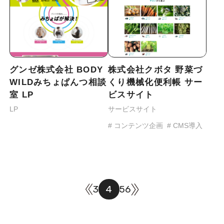
グンゼ株式会社 BODY
株式会社クボタ 野菜づ
WILDみちょぱんつ相談
くり機械化便利帳 サー
室 LP
ビスサイト
LP
サービスサイト
# コンテンツ企画
# CMS導入
3
4
5
6