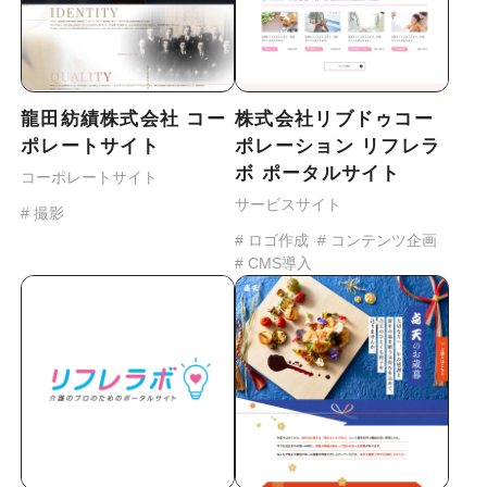
よくあるご質問
制作実績
マガジン
龍田紡績株式会社 コー
株式会社リブドゥコー
ポレートサイト
ポレーション リフレラ
ボ ポータルサイト
コーポレートサイト
会社情報
サービスサイト
# 撮影
# ロゴ作成
# コンテンツ企画
採用情報
# CMS導入
メンバー紹介
お見積もりについて
プライバシーポリシー