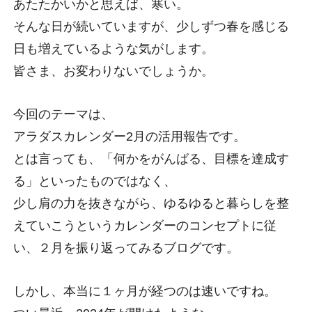
よくあるご質問
あたたかいかと思えば、寒い。
そんな日が続いていますが、少しずつ春を感じる
制作実績
日も増えているような気がします。
皆さま、お変わりないでしょうか。
マガジン
今回のテーマは、
会社情報
アラダスカレンダー2月の活用報告です。
採用情報
とは言っても、「何かをがんばる、目標を達成す
る」といったものではなく、
少し肩の力を抜きながら、ゆるゆると暮らしを整
えていこうというカレンダーのコンセプトに従
い、２月を振り返ってみるブログです。
メンバー紹介
お見積もりについて
プライバシーポリシー
しかし、本当に１ヶ月が経つのは速いですね。