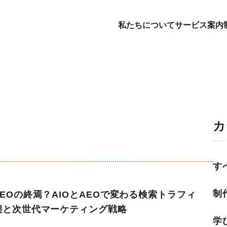
私たちについて
サービス案内
ビス案内
制作実績
マガジン
カ
b制作
コーポレートサイト
制作
bマーケティング
ECサイト
学び
す
・管理について
サービスサイト
日常
あるご質問
採用サイト
お知らせ
制
EOの終焉？AIOとAEOで変わる検索トラフィ
態と次世代マーケティング戦略
LP
学