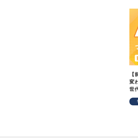
【
変
世