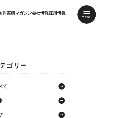
制作実績
マガジン
会社情報
採用情報
menu
テゴリー
べて
作
び