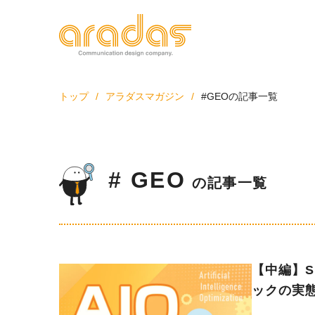
トップ
アラダスマガジン
#GEOの記事一覧
私たちについて
サー
# GEO
の記事一覧
we
we
保守
よく
【中編】S
ックの実