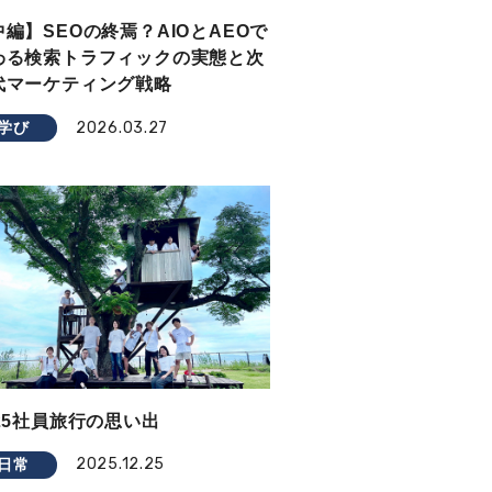
中編】SEOの終焉？AIOとAEOで
わる検索トラフィックの実態と次
代マーケティング戦略
2026.03.27
学び
025社員旅行の思い出
2025.12.25
日常