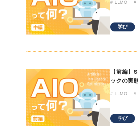
# LLMO
#
会社情報
採用
学び
メンバー紹介
お見積もりについて
プ
【前編】S
ックの実
# LLMO
#
学び