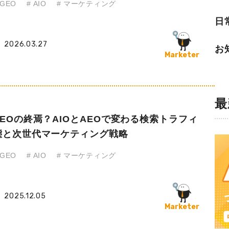
グラフィック
 GEO
# AIO
# マーケティング
情報
日
2026.03.27
お
Marketer
ライバシーポリシー
最
EOの終焉？AIOとAEOで変わる検索トラフィ
態と次世代マーケティング戦略
 GEO
# AIO
# マーケティング
2025.12.05
Marketer