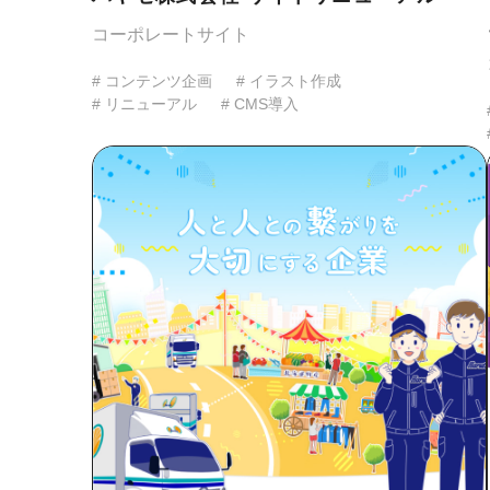
コーポレートサイト
# コンテンツ企画
# イラスト作成
# リニューアル
# CMS導入