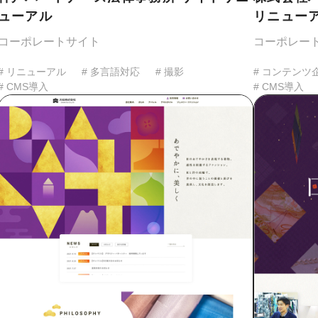
ューアル
リニュー
コーポレートサイト
コーポレー
# リニューアル
# 多言語対応
# 撮影
# コンテンツ
# CMS導入
# CMS導入