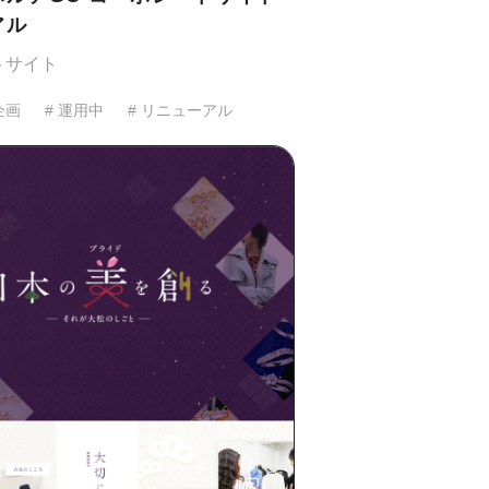
アル
トサイト
企画
# 運用中
# リニューアル