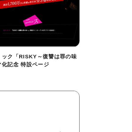
ック「RISKY～復讐は罪の味
マ化記念 特設ページ