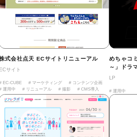
株式会社点天 ECサイトリニューアル
めちゃコミ
～」ドラ
ECサイト
LP
# EC-CUBE
# マーケティング
# コンテンツ企画
# 運用中
# リニューアル
# 撮影
# CMS導入
# 運用中