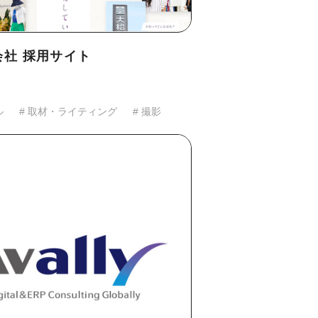
会社 採用サイト
ル
# 取材・ライティング
# 撮影