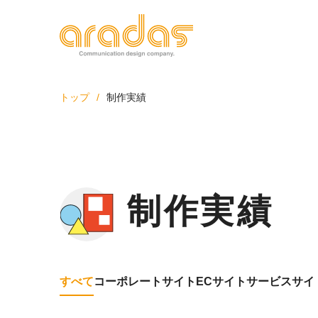
トップ
制作実績
私たちについて
サー
we
制作実績
we
保守
よく
すべて
コーポレートサイト
ECサイト
サービスサイ