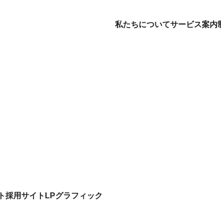
私たちについて
サービス案内
ビス案内
制作実績
マガジン
b制作
コーポレートサイト
制作
bマーケティング
ECサイト
学び
・管理について
サービスサイト
日常
あるご質問
採用サイト
お知らせ
ト
採用サイト
LP
グラフィック
LP